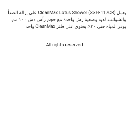
يعمل (CleanMax Lotus Shower (SSH-117CR على إزالة الصدأ
والشوائب. لديه وضعية رش واحدة مع حجم رأس دش ١٠٠ مم.
يوفر المياه حتى ٣٠٪. يحتوي على فلتر CleanMax واحد.
All rights reserved