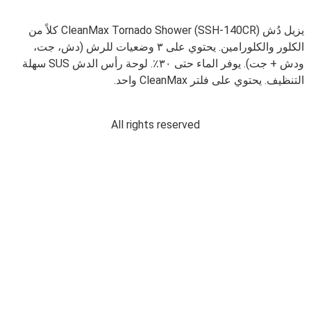
يزيل دُش (CleanMax Tornado Shower (SSH-140CR كلاً من
الكلور والكلورامين. يحتوي على ٣ وضعيات للرش (دش، جت،
ودش + جت). يوفر الماء حتى ٣٠٪. لوحة رأس الدش SUS سهلة
التنظيف. يحتوي على فلتر CleanMax واحد.
All rights reserved