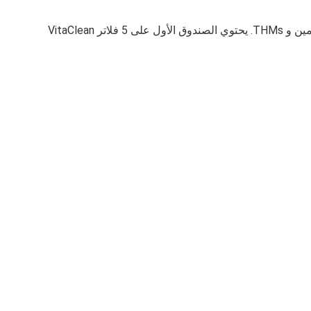
⁦VitaClean⁩⁩