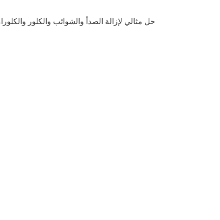
حل مثالي لإزالة الصدأ والشوائب والكلور والكلورامين و ⁦⁦THMs⁩⁩. يحتوي الصندوق الأول على 5 فلاتر ⁦